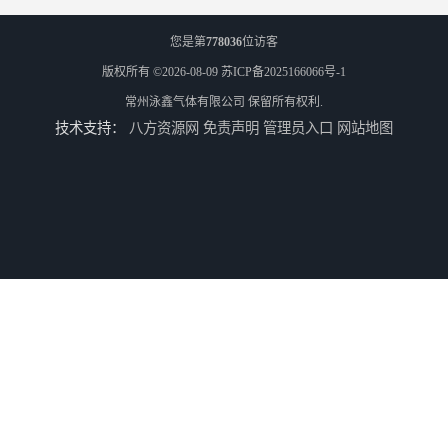
您是第
778036
位访客
版权所有 ©2026-08-09
苏ICP备2025166066号-1
常州泳鑫气体有限公司
保留所有权利.
技术支持：
八方资源网
免责声明
管理员入口
网站地图
高纯氮气_江苏环氧乙烷供应_泳鑫气体
高纯氦气_盐城环氧乙烷配送_泳鑫气体
工业气体_无锡环氧乙烷供应_泳鑫气体
江苏环氧乙烷配送_工业气体