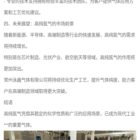
- 专业的技术支持拥有经验丰富的技术团队，为客户提供气体应用方
案和工艺优化建议。
四、未来展望：高纯氩气的市场前景
随着新能源、半导体、高端制造等行业的快速发展，高纯氩气的需求
将持续增长。
特别是在芯片制造、光伏产业、航空航天等领域，高纯氩气的作用将
更加突出。
常州泳鑫气体有限公司将持续优化生产工艺，提升气体纯度，助力客
户在高端制造领域取得更大突破。
结语
高纯氩气凭借其稳定的化学性质和广泛的应用场景，已成为现代工业
**的重要气体。