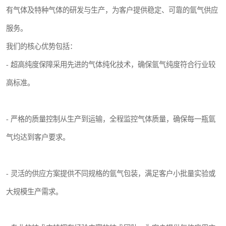
有气体及特种气体的研发与生产，为客户提供稳定、可靠的氩气供应
服务。
我们的核心优势包括：
- 超高纯度保障采用先进的气体纯化技术，确保氩气纯度符合行业较
高标准。
- 严格的质量控制从生产到运输，全程监控气体质量，确保每一瓶氩
气均达到客户要求。
- 灵活的供应方案提供不同规格的氩气包装，满足客户小批量实验或
大规模生产需求。