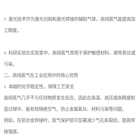
3. 激光技术作为激光切割和激光焊接的辅助气体，高纯氩气能提高加
工精度。
4. 科研实验在实验室中，高纯氩气常用于保护敏感材料，避免氧化或
污染。
二、高纯氩气在工业应用中的核心优势
1. 卓越的化学稳定性，保障工艺安全
高纯氩气几乎不与任何物质发生反应，因此在高温、高压或高精度制
造过程中，能有效隔绝空气，防止金属氧化、材料污染等问题。
例如，在铝合金焊接时，氩气保护层可显著减少气孔和裂纹，提高焊
接强度。