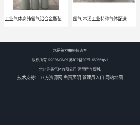
工业气体高纯氦气铝合金瓶装 巢湖特种气体配送 全国配送上门
氩气 本溪工业特种气体配送 工业气体
您是第
779099
位访客
版权所有 ©2026-08-09
苏ICP备2025166066号-1
常州泳鑫气体有限公司
保留所有权利.
技术支持：
八方资源网
免责声明
管理员入口
网站地图
高纯氮气_江苏环氧乙烷供应_泳鑫气体
高纯氦气_盐城环氧乙烷配送_泳鑫气体